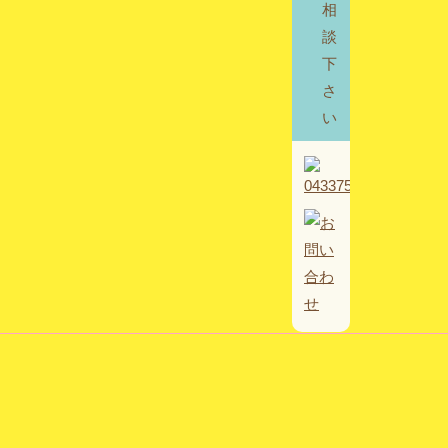
相
談
下
さ
い