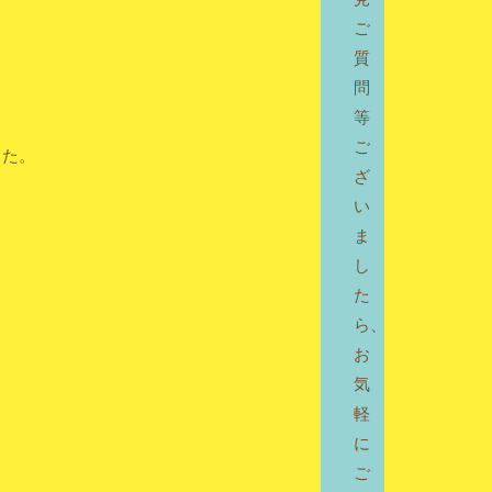
ご
質
問
等
ご
した。
ざ
い
ま
し
た
ら、
お
気
軽
に
ご