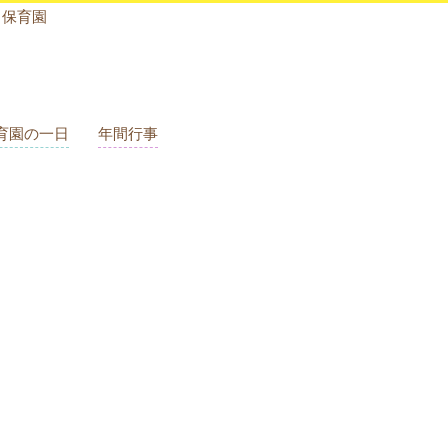
く保育園
育園の一日
年間行事