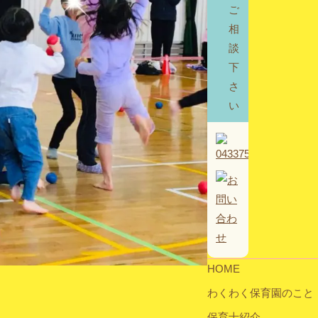
ご
相
談
下
さ
い
HOME
わくわく保育園のこと
保育士紹介