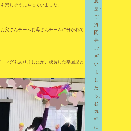
意
ても楽しそうにやっていました。
見・
ご
質
、お父さんチームお母さんチームに分かれて
問
等
ご
ざ
プニングもありましたが、成長した卒園児と
い
ま
し
た
ら、
お
気
軽
に